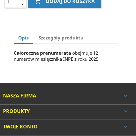

DODAJ DO KOSZYKA
Opis
Szczegóły produktu
Całoroczna prenumerata
obejmuje 12
numerów miesięcznika INPE z roku 2025.
NASZA FIRMA

PRODUKTY

TWOJE KONTO
