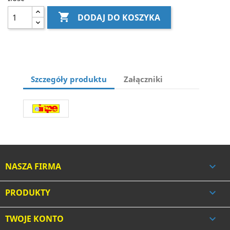

DODAJ DO KOSZYKA
Szczegóły produktu
Załączniki
NASZA FIRMA

PRODUKTY

TWOJE KONTO
