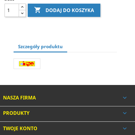

DODAJ DO KOSZYKA
Szczegóły produktu
NASZA FIRMA

PRODUKTY

TWOJE KONTO
