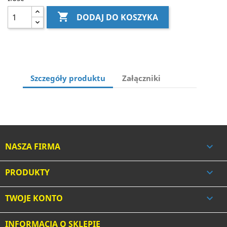

DODAJ DO KOSZYKA
Szczegóły produktu
Załączniki
NASZA FIRMA

PRODUKTY

TWOJE KONTO

INFORMACJA O SKLEPIE