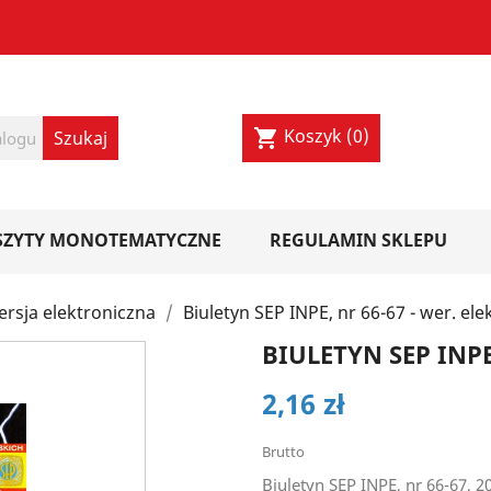
Koszyk
(0)
shopping_cart
SZYTY MONOTEMATYCZNE
REGULAMIN SKLEPU
ersja elektroniczna
Biuletyn SEP INPE, nr 66-67 - wer. el
BIULETYN SEP INPE
2,16 zł
Brutto
Biuletyn SEP INPE, nr 66-67, 2