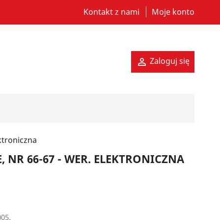
Kontakt z nami
Moje konto
Zaloguj się

ektroniczna
, NR 66-67 - WER. ELEKTRONICZNA
005.