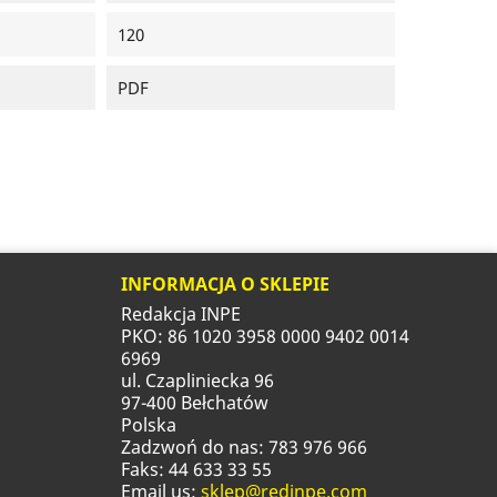
120
PDF
INFORMACJA O SKLEPIE
Redakcja INPE
PKO: 86 1020 3958 0000 9402 0014
6969
ul. Czapliniecka 96
97-400 Bełchatów
Polska
Zadzwoń do nas:
783 976 966
Faks:
44 633 33 55
Email us:
sklep@redinpe.com