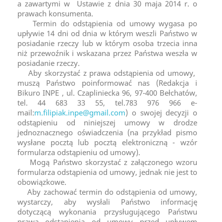
a zawartymi w Ustawie z dnia 30 maja 2014 r. o
prawach konsumenta.
Termin do odstąpienia od umowy wygasa po
upływie 14 dni od dnia w którym weszli Państwo w
posiadanie rzeczy lub w którym osoba trzecia inna
niż przewoźnik i wskazana przez Państwa weszła w
posiadanie rzeczy.
Aby skorzystać z prawa odstąpienia od umowy,
muszą Państwo poinformować nas (Redakcja i
Bikuro INPE , ul. Czapliniecka 96, 97-400 Bełchatów,
tel. 44 683 33 55, tel.783 976 966 e-
mail:
m.filipiak.inpe@gmail.com
) o swojej decyzji o
odstąpieniu od niniejszej umowy w drodze
jednoznacznego oświadczenia (na przykład pismo
wysłane pocztą lub pocztą elektroniczną - wzór
formularza odstąpieniu od umowy).
Mogą Państwo skorzystać z załączonego wzoru
formularza odstąpienia od umowy, jednak nie jest to
obowiązkowe.
Aby zachować termin do odstąpienia od umowy,
wystarczy, aby wysłali Państwo informację
dotyczącą wykonania przysługującego Państwu
prawa odstąpienia od umowy przed upływem